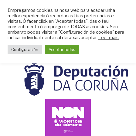
Skip
CLUB DO MAR DE
Empregamos cookies na nosa web para acadar unha
to
mellor experiencia ó recordar as túas preferencias e
MUGARDOS
content
visitas. Ó facer click en "Aceptar todas", das o teu
Web do Club do Mar de Mugardos
consentimento ó emprego de TODAS as cookies. Sen
embargo podes visitar a "Configuración de cookies" para
indicar individualmente cal desexas aceptar.
Leer máis
Menu
Configuración
Aceptar todas