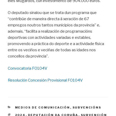
eles Mugardos, cun investimento de 904.000 euros.
O deputado sinalou que se trata dun programa que
“contribúe de maneira directa á xeración de 67
empregos noutros tantos municipios da provincia” e,
ademais, “facilita a realización de programacións
deportivas con actividades variadas e estables,
promovendo a práctica do deporte e a actividade física
entre os veciños e veciñas de todas as idades nos
concellos da provincia”.
Convocatoria FO104V
Resolución Concesión Provisional FO104V
CATEGORIES
MEDIOS DE COMUNICACIÓN
,
SUBVENCIÓNS
TAGS
2024
,
DEPUTACIÓN DA CORUÑA
,
SUBVENCIÓN