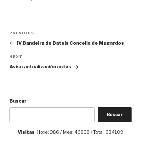
Navegación
Previous
PREVIOUS
de
Post
IV Bandeira de Bateis Concello de Mugardos
entradas
Next
NEXT
Post
Aviso actualización cotas
Buscar
Buscar
Visitas
Hoxe: 986 / Mes: 46838 / Total: 634109