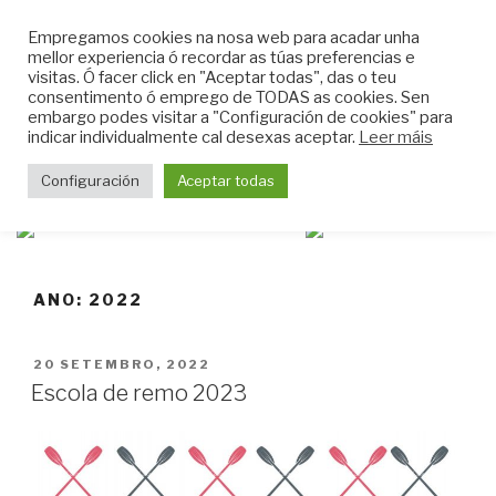
Skip
CLUB DO MAR DE
Empregamos cookies na nosa web para acadar unha
to
mellor experiencia ó recordar as túas preferencias e
MUGARDOS
content
visitas. Ó facer click en "Aceptar todas", das o teu
Web do Club do Mar de Mugardos
consentimento ó emprego de TODAS as cookies. Sen
embargo podes visitar a "Configuración de cookies" para
indicar individualmente cal desexas aceptar.
Leer máis
Menu
Configuración
Aceptar todas
ANO:
2022
POSTED
20 SETEMBRO, 2022
ON
Escola de remo 2023