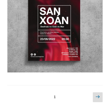
Paxinación
Next
Page
1
pag
de
entradas