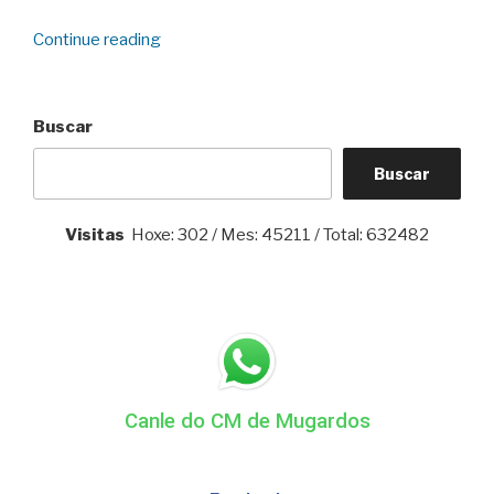
“O
Continue reading
deputado
de
Deportes,
Buscar
Antonio
Leira,
Buscar
visitou
o
Visitas
Hoxe: 302 / Mes: 45211 / Total: 632482
Club
do
Mar
de
Mugardos”
Canle do CM de Mugardos