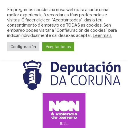
Skip
CLUB DO MAR DE
Empregamos cookies na nosa web para acadar unha
to
mellor experiencia ó recordar as túas preferencias e
MUGARDOS
content
visitas. Ó facer click en "Aceptar todas", das o teu
Web do Club do Mar de Mugardos
consentimento ó emprego de TODAS as cookies. Sen
embargo podes visitar a "Configuración de cookies" para
indicar individualmente cal desexas aceptar.
Leer máis
Menu
Configuración
Aceptar todas