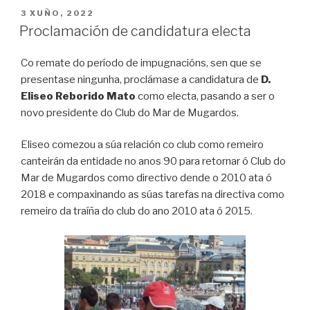
POSTED
3 XUÑO, 2022
ON
Proclamación de candidatura electa
Co remate do período de impugnacións, sen que se
presentase ningunha, proclámase a candidatura de
D.
Eliseo Reborido Mato
como electa, pasando a ser o
novo presidente do Club do Mar de Mugardos.
Eliseo comezou a súa relación co club como remeiro
canteirán da entidade no anos 90 para retornar ó Club do
Mar de Mugardos como directivo dende o 2010 ata ó
2018 e compaxinando as súas tarefas na directiva como
remeiro da traíña do club do ano 2010 ata ó 2015.