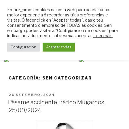
Skip
CLUB DO MAR DE
Empregamos cookies na nosa web para acadar unha
to
mellor experiencia ó recordar as túas preferencias e
MUGARDOS
content
visitas. Ó facer click en "Aceptar todas", das o teu
Web do Club do Mar de Mugardos
consentimento ó emprego de TODAS as cookies. Sen
embargo podes visitar a "Configuración de cookies" para
indicar individualmente cal desexas aceptar.
Leer máis
Menu
Configuración
Aceptar todas
CATEGORÍA:
SEN CATEGORIZAR
POSTED
26 SETEMBRO, 2024
ON
Pésame accidente tráfico Mugardos
25/09/2024