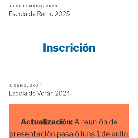
POSTED
11 SETEMBRO, 2024
ON
Escola de Remo 2025
Inscrición
POSTED
6 XUÑO, 2024
ON
Escola de Verán 2024
Actualización:
A reunión de
presentación pasa ó luns 1 de xullo.