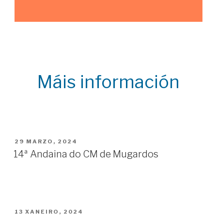
Máis información
POSTED
29 MARZO, 2024
ON
14ª Andaina do CM de Mugardos
POSTED
13 XANEIRO, 2024