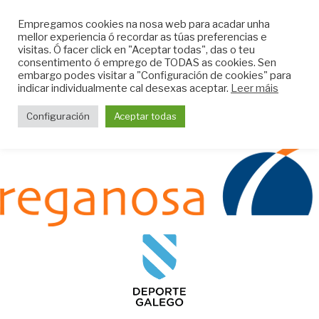
Skip
CLUB DO MAR DE
Empregamos cookies na nosa web para acadar unha
to
mellor experiencia ó recordar as túas preferencias e
MUGARDOS
content
visitas. Ó facer click en "Aceptar todas", das o teu
Web do Club do Mar de Mugardos
consentimento ó emprego de TODAS as cookies. Sen
embargo podes visitar a "Configuración de cookies" para
indicar individualmente cal desexas aceptar.
Leer máis
Menu
Configuración
Aceptar todas