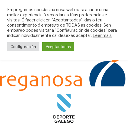
Skip
CLUB DO MAR DE
Empregamos cookies na nosa web para acadar unha
to
mellor experiencia ó recordar as túas preferencias e
MUGARDOS
content
visitas. Ó facer click en "Aceptar todas", das o teu
Web do Club do Mar de Mugardos
consentimento ó emprego de TODAS as cookies. Sen
embargo podes visitar a "Configuración de cookies" para
indicar individualmente cal desexas aceptar.
Leer máis
Menu
Configuración
Aceptar todas