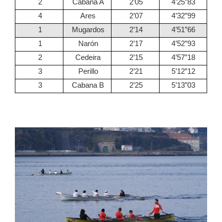
2
Cabana A
2’05
4’25”83
4
Ares
2’07
4’32”99
1
Mugardos
2’14
4’51”66
1
Narón
2’17
4’52”93
2
Cedeira
2’15
4’57”18
3
Perillo
2’21
5’12”12
3
Cabana B
2’25
5’13”03