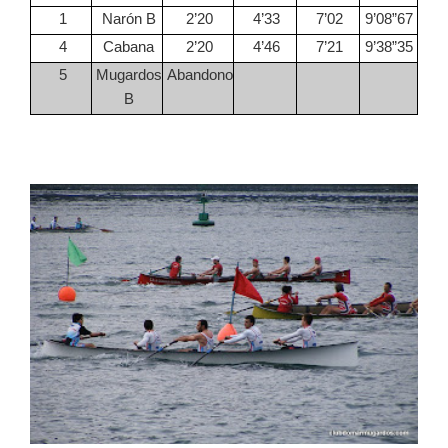
1
Narón B
2’20
4’33
7’02
9’08”67
4
Cabana
2’20
4’46
7’21
9’38”35
5
Mugardos
Abandono
B