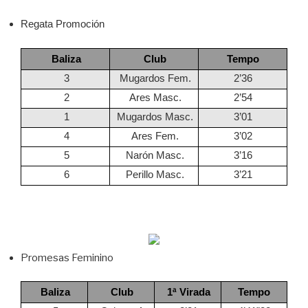
Regata Promoción
Baliza
Club
Tempo
3
Mugardos Fem.
2’36
2
Ares Masc.
2’54
1
Mugardos Masc.
3’01
4
Ares Fem.
3’02
5
Narón Masc.
3’16
6
Perillo Masc.
3’21
Promesas Feminino
Baliza
Club
1ª Virada
Tempo