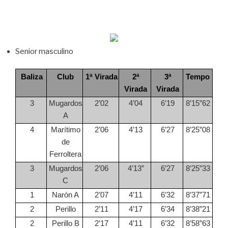
Senior masculino
Baliza
Club
1ª Virada
2ª
3ª
Tempo
Virada
Virada
3
Mugardos
2’02
4’04
6’19
8’15”62
A
4
Marítimo
2’06
4’13
6’27
8’25”08
de
Ferroltera
3
Mugardos
2’06
4’13”
6’27
8’25”33
C
1
Narón A
2’07
4’11
6’32
8’37”71
2
Perillo
2’11
4’17
6’34
8’38”21
2
Perillo B
2’17
4’11
6’32
8’58”63