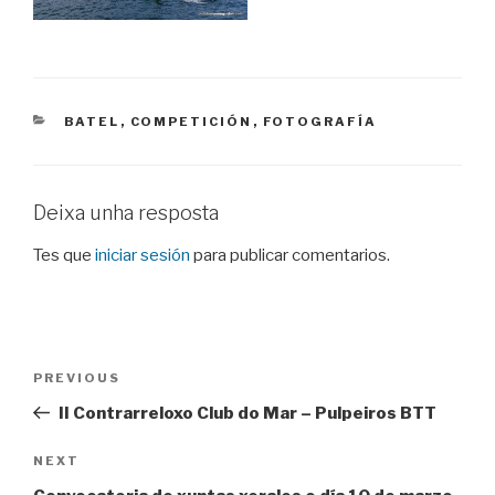
CATEGORIES
BATEL
,
COMPETICIÓN
,
FOTOGRAFÍA
Deixa unha resposta
Tes que
iniciar sesión
para publicar comentarios.
Navegación
Previous
PREVIOUS
de
Post
II Contrarreloxo Club do Mar – Pulpeiros BTT
entradas
Next
NEXT
Post