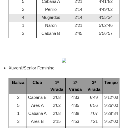
5
Cabana A
2’21
4’41”82
2
Perillo
2’14
4’49”02
4
Mugardos
2’14
4’55”34
1
Narón
2’21
5’02”46
3
Cabana B
2’45
5’56”97
Xuvenil/Senior Feminino
Baliza
Club
1ª
2ª
3ª
Tempo
Virada
Virada
Virada
2
Cabana B
2’08
4’33
6’49
9’12”09
5
Ares A
2’02
4’35
6’56
9’26”00
1
Cabana A
2’08
4’38
7’07
9’28”84
3
Ares B
2’15
4’53
7’21
9’52”00