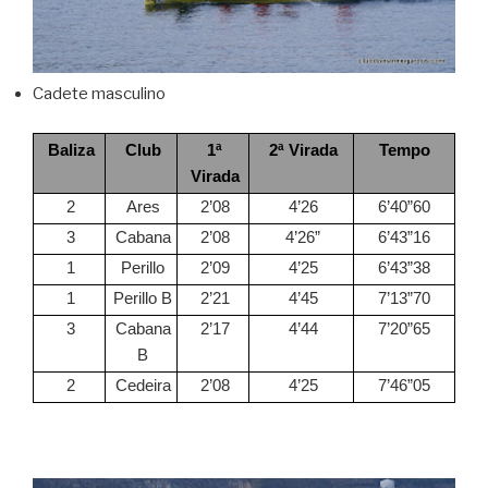
Cadete masculino
Baliza
Club
1ª
2ª Virada
Tempo
Virada
2
Ares
2’08
4’26
6’40”60
3
Cabana
2’08
4’26”
6’43”16
1
Perillo
2’09
4’25
6’43”38
1
Perillo B
2’21
4’45
7’13”70
3
Cabana
2’17
4’44
7’20”65
B
2
Cedeira
2’08
4’25
7’46”05