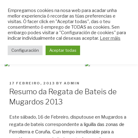
Skip
CLUB DO MAR DE
Empregamos cookies na nosa web para acadar unha
to
mellor experiencia ó recordar as túas preferencias e
MUGARDOS
content
visitas. Ó facer click en "Aceptar todas", das o teu
Web do Club do Mar de Mugardos
consentimento ó emprego de TODAS as cookies. Sen
embargo podes visitar a "Configuración de cookies" para
indicar individualmente cal desexas aceptar.
Leer máis
Menu
Configuración
Aceptar todas
POSTED
17 FEBREIRO, 2013
BY
ADMIN
ON
Resumo da Regata de Bateis de
Mugardos 2013
Este sábado, 16 de Febreiro, disputouse en Mugardos a
regata de bateis correspondente
a liguilla das zonas de
Ferrolterra e Coruña. Cun tempo inmellorable para a