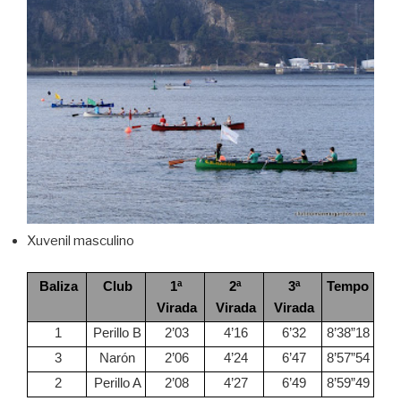
Xuvenil masculino
Baliza
Club
1ª
2ª
3ª
Tempo
Virada
Virada
Virada
1
Perillo B
2’03
4’16
6’32
8’38”18
3
Narón
2’06
4’24
6’47
8’57”54
2
Perillo A
2’08
4’27
6’49
8’59”49