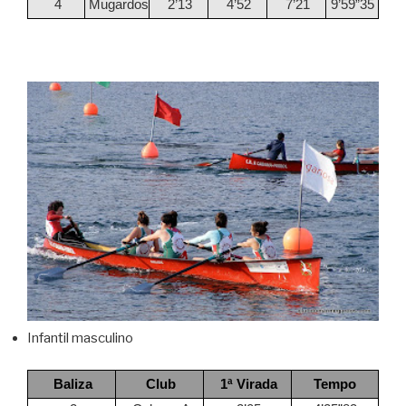
4
Mugardos
2’13
4’52
7’21
9’59”35
Infantil masculino
Baliza
Club
1ª Virada
Tempo