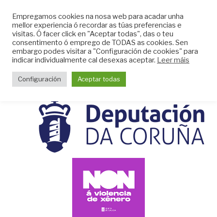
Skip
CLUB DO MAR DE
Empregamos cookies na nosa web para acadar unha
to
mellor experiencia ó recordar as túas preferencias e
MUGARDOS
content
visitas. Ó facer click en "Aceptar todas", das o teu
Web do Club do Mar de Mugardos
consentimento ó emprego de TODAS as cookies. Sen
embargo podes visitar a "Configuración de cookies" para
indicar individualmente cal desexas aceptar.
Leer máis
Menu
Configuración
Aceptar todas