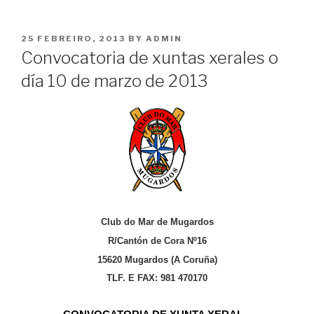
POSTED
25 FEBREIRO, 2013
BY
ADMIN
ON
Convocatoria de xuntas xerales o
día 10 de marzo de 2013
Club do Mar de Mugardos
R/Cantón de Cora Nº16
15620 Mugardos (A Coruña)
TLF. E FAX: 981 470170