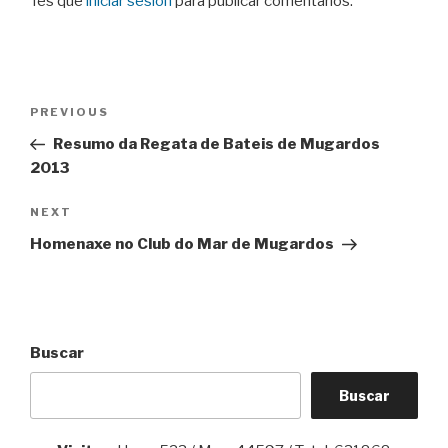
Tes que
iniciar sesión
para publicar comentarios.
Navegación
Previous
PREVIOUS
de
Post
Resumo da Regata de Bateis de Mugardos
entradas
2013
Next
NEXT
Post
Homenaxe no Club do Mar de Mugardos
Buscar
Buscar