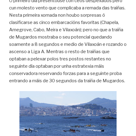
O primeiro día presentouse con ceos despexados pero
cun molesto vento que complicaba a remada das traíñas.
Nesta primeira xornada non houbo sorpresas ó
clasificarse as cinco embarcacións favoritas (Chapela,
Amegrove, Cabo, Meira e Vilaxoán); pero no que a traíña
de Mugardos mostraba o seu potencial quedando
soamente a 8 segundos e medio de Vilaxoán e rozando o
ascenso a Liga A. Mentras o resto de traíñas que
optaban a pelexar polos tres postos restantes no
seguinte día optaban por unha estratexia máis
conservadora reservando forzas para a seguinte proba
entrando a máis de 30 segundos da traíña de Mugardos.