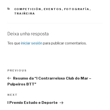
CATEGORIES
COMPETICIÓN
,
EVENTOS
,
FOTOGRAFÍA
,
TRAIÑEIRA
Deixa unha resposta
Tes que
iniciar sesión
para publicar comentarios.
Navegación
Previous
PREVIOUS
de
Post
Resumo da “I Contrarreloxo Club do Mar –
entradas
Pulpeiros BTT”
Next
NEXT
Post
I Premio Estudo e Deporte