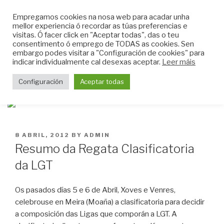
Skip
CLUB DO MAR DE
Empregamos cookies na nosa web para acadar unha
to
mellor experiencia ó recordar as túas preferencias e
MUGARDOS
content
visitas. Ó facer click en "Aceptar todas", das o teu
Web do Club do Mar de Mugardos
consentimento ó emprego de TODAS as cookies. Sen
embargo podes visitar a "Configuración de cookies" para
indicar individualmente cal desexas aceptar.
Leer máis
Menu
Configuración
Aceptar todas
POSTED
8 ABRIL, 2012
BY
ADMIN
ON
Resumo da Regata Clasificatoria
da LGT
Os pasados días 5 e 6 de Abril, Xoves e Venres,
celebrouse en Meira (Moaña) a clasificatoria para decidir
a composición das Ligas que comporán a LGT. A