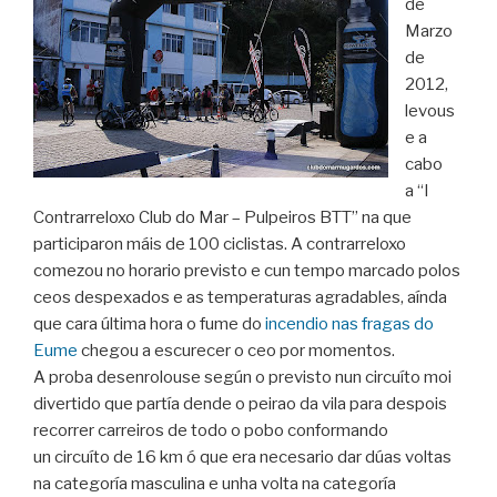
de
Marzo
de
2012,
levous
e a
cabo
a “I
Contrarreloxo Club do Mar – Pulpeiros BTT” na que
participaron máis de 100 ciclistas. A contrarreloxo
comezou no horario previsto e cun tempo marcado polos
ceos despexados e as temperaturas agradables, aínda
que cara última hora o fume do
incendio nas fragas do
Eume
chegou a escurecer o ceo por momentos.
A proba desenrolouse según o previsto nun circuíto moi
divertido que partía dende o peirao da vila para despois
recorrer carreiros de todo o pobo conformando
un circuíto de 16 km ó que era necesario dar dúas voltas
na categoría masculina e unha volta na categoría