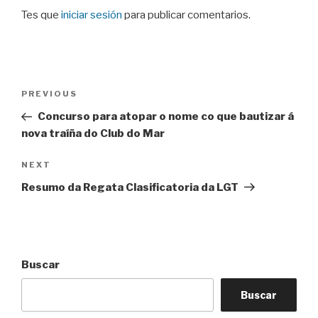
Tes que
iniciar sesión
para publicar comentarios.
Navegación
Previous
PREVIOUS
de
Post
Concurso para atopar o nome co que bautizar á
entradas
nova traíña do Club do Mar
Next
NEXT
Post
Resumo da Regata Clasificatoria da LGT
Buscar
Buscar