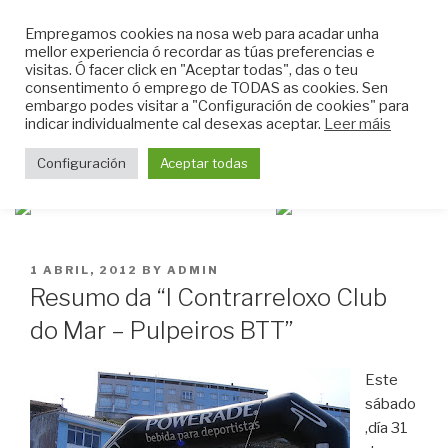
Skip
CLUB DO MAR DE
Empregamos cookies na nosa web para acadar unha
to
mellor experiencia ó recordar as túas preferencias e
MUGARDOS
content
visitas. Ó facer click en "Aceptar todas", das o teu
Web do Club do Mar de Mugardos
consentimento ó emprego de TODAS as cookies. Sen
embargo podes visitar a "Configuración de cookies" para
indicar individualmente cal desexas aceptar.
Leer máis
Menu
Configuración
Aceptar todas
POSTED
1 ABRIL, 2012
BY
ADMIN
ON
Resumo da “I Contrarreloxo Club
do Mar – Pulpeiros BTT”
Este
sábado
,día 31