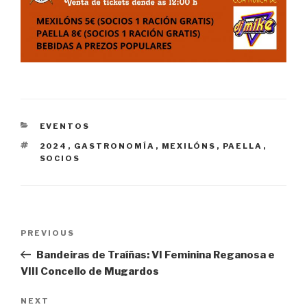
CATEGORIES
EVENTOS
TAGS
2024
,
GASTRONOMÍA
,
MEXILÓNS
,
PAELLA
,
SOCIOS
Navegación
Previous
PREVIOUS
de
Post
Bandeiras de Traíñas: VI Feminina Reganosa e
entradas
VIII Concello de Mugardos
Next
NEXT