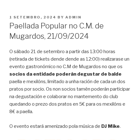
POSTED
1 SETEMBRO, 2024
BY
ADMIN
ON
Paellada Popular no C.M. de
Mugardos, 21/09/2024
O sábado 21 de setembro a partir das 13:00 horas
(retirada de tickets dende dende as 12:00) realizarase un
evento gastronómico no C.M de Mugardos no que os
socios da entidade poderán degustar de balde
paella e mexilóns, limitado a unha ración de cada un dos
pratos por socio. Os non socios tamén poderán participar
na degustación e colaborar no mantemento do club
quedando o prezo dos pratos en 5€ para os mexilóns e
8€ a paella.
O evento estará amenizado pola música de
DJ Mike
.