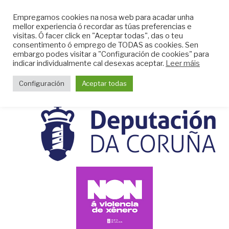
Skip
CLUB DO MAR DE
Empregamos cookies na nosa web para acadar unha
to
mellor experiencia ó recordar as túas preferencias e
MUGARDOS
content
visitas. Ó facer click en "Aceptar todas", das o teu
Web do Club do Mar de Mugardos
consentimento ó emprego de TODAS as cookies. Sen
embargo podes visitar a "Configuración de cookies" para
indicar individualmente cal desexas aceptar.
Leer máis
Menu
Configuración
Aceptar todas