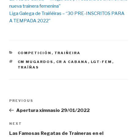
nueva trainera femenina”
Liga Galega de Traiñéiras – “30 PRE-INSCRITOS PARA
A TEMPADA 2022”
CATEGORIES
COMPETICIÓN
,
TRAIÑEIRA
TAGS
CM MUGARDOS
,
CR A CABANA
,
LGT-FEM
,
TRAÍÑAS
Navegación
Previous
PREVIOUS
de
Post
Apertura ximnasio 29/01/2022
entradas
Next
NEXT
Post
Las Famosas Regatas de Traineras en el