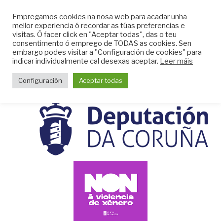
Skip
CLUB DO MAR DE
Empregamos cookies na nosa web para acadar unha
to
mellor experiencia ó recordar as túas preferencias e
MUGARDOS
content
visitas. Ó facer click en "Aceptar todas", das o teu
Web do Club do Mar de Mugardos
consentimento ó emprego de TODAS as cookies. Sen
embargo podes visitar a "Configuración de cookies" para
indicar individualmente cal desexas aceptar.
Leer máis
Menu
Configuración
Aceptar todas