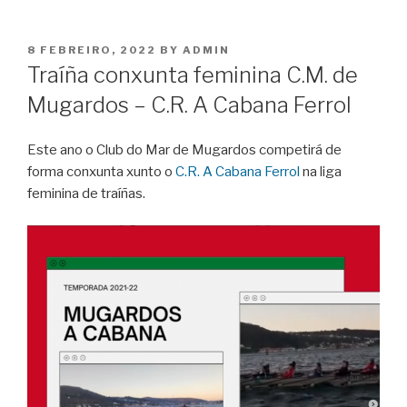
POSTED
8 FEBREIRO, 2022
BY
ADMIN
ON
Traíña conxunta feminina C.M. de
Mugardos – C.R. A Cabana Ferrol
Este ano o Club do Mar de Mugardos competirá de
forma conxunta xunto o
C.R. A Cabana Ferrol
na liga
feminina de traíñas.