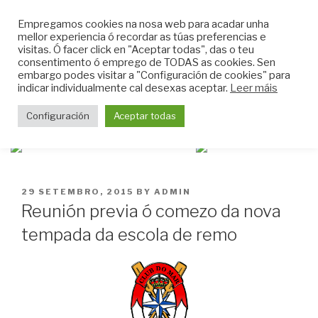
Skip
CLUB DO MAR DE
Empregamos cookies na nosa web para acadar unha
to
mellor experiencia ó recordar as túas preferencias e
MUGARDOS
content
visitas. Ó facer click en "Aceptar todas", das o teu
Web do Club do Mar de Mugardos
consentimento ó emprego de TODAS as cookies. Sen
embargo podes visitar a "Configuración de cookies" para
indicar individualmente cal desexas aceptar.
Leer máis
Menu
Configuración
Aceptar todas
POSTED
29 SETEMBRO, 2015
BY
ADMIN
ON
Reunión previa ó comezo da nova
tempada da escola de remo