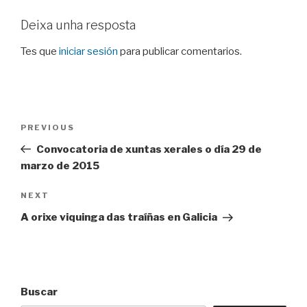
Deixa unha resposta
Tes que
iniciar sesión
para publicar comentarios.
Navegación
Previous
PREVIOUS
de
Post
Convocatoria de xuntas xerales o día 29 de
entradas
marzo de 2015
Next
NEXT
Post
A orixe viquinga das traíñas en Galicia
Buscar