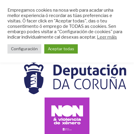
Skip
CLUB DO MAR DE
Empregamos cookies na nosa web para acadar unha
to
mellor experiencia ó recordar as túas preferencias e
MUGARDOS
content
visitas. Ó facer click en "Aceptar todas", das o teu
Web do Club do Mar de Mugardos
consentimento ó emprego de TODAS as cookies. Sen
embargo podes visitar a "Configuración de cookies" para
indicar individualmente cal desexas aceptar.
Leer máis
Menu
Configuración
Aceptar todas