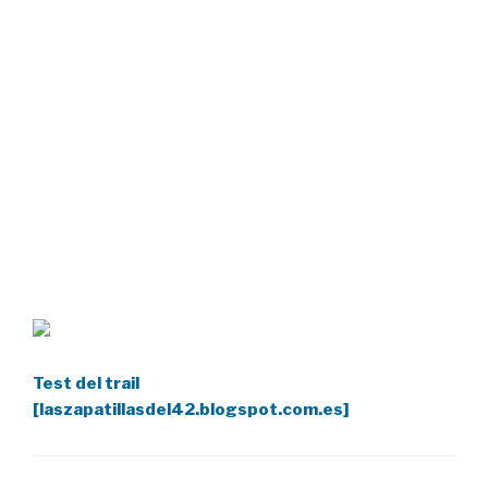
Test del trail
[laszapatillasdel42.blogspot.com.es]