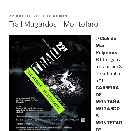
POSTED
22 XULLO, 2013
BY
ADMIN
ON
Trail Mugardos – Montefaro
O
Club do
Mar –
Pulpeiros
BTT
organiz
a o vindeiro 8
de setembro
a
” I
CARREIRA
DE
MONTAÑA
MUGARDO
S
MONTEFAR
O”
.