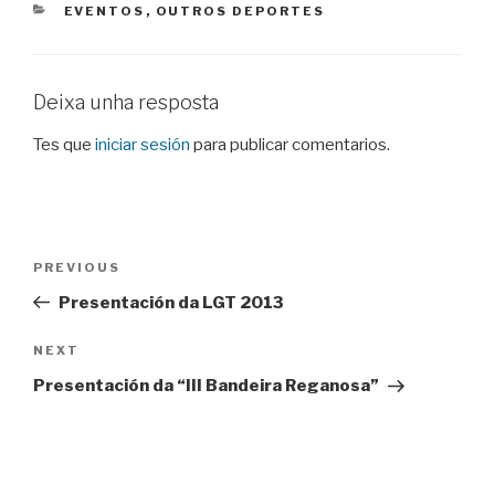
CATEGORIES
EVENTOS
,
OUTROS DEPORTES
Deixa unha resposta
Tes que
iniciar sesión
para publicar comentarios.
Navegación
Previous
PREVIOUS
de
Post
Presentación da LGT 2013
entradas
Next
NEXT
Post
Presentación da “III Bandeira Reganosa”