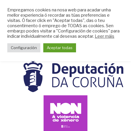
Skip
CLUB DO MAR DE
Empregamos cookies na nosa web para acadar unha
to
mellor experiencia ó recordar as túas preferencias e
MUGARDOS
content
visitas. Ó facer click en "Aceptar todas", das o teu
Web do Club do Mar de Mugardos
consentimento ó emprego de TODAS as cookies. Sen
embargo podes visitar a "Configuración de cookies" para
indicar individualmente cal desexas aceptar.
Leer máis
Menu
Configuración
Aceptar todas