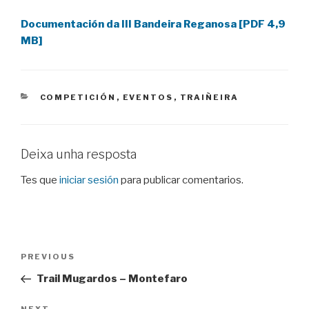
Documentación da III Bandeira Reganosa [PDF 4,9
MB]
CATEGORIES
COMPETICIÓN
,
EVENTOS
,
TRAIÑEIRA
Deixa unha resposta
Tes que
iniciar sesión
para publicar comentarios.
Navegación
Previous
PREVIOUS
de
Post
Trail Mugardos – Montefaro
entradas
NEXT