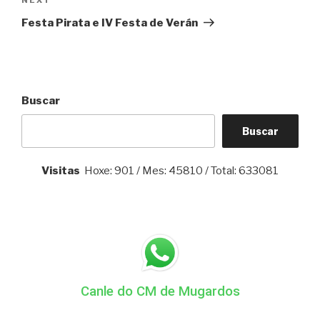
Next
Post
Festa Pirata e IV Festa de Verán
Buscar
Buscar
Visitas
Hoxe: 901 / Mes: 45810 / Total: 633081
Canle do CM de Mugardos