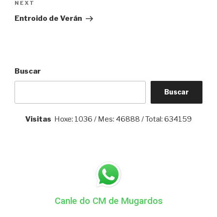
Next
NEXT
Post
Entroido de Verán
Buscar
Buscar
Visitas
Hoxe: 1036 / Mes: 46888 / Total: 634159
Canle do CM de Mugardos