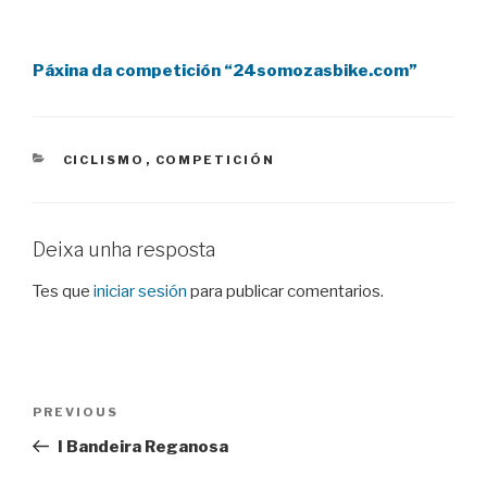
Páxina da competición “24somozasbike.com”
CATEGORIES
CICLISMO
,
COMPETICIÓN
Deixa unha resposta
Tes que
iniciar sesión
para publicar comentarios.
Navegación
Previous
PREVIOUS
de
Post
I Bandeira Reganosa
entradas