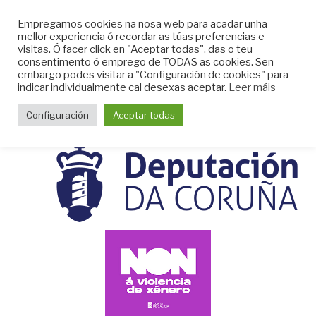
Skip
CLUB DO MAR DE
Empregamos cookies na nosa web para acadar unha
to
mellor experiencia ó recordar as túas preferencias e
MUGARDOS
content
visitas. Ó facer click en "Aceptar todas", das o teu
Web do Club do Mar de Mugardos
consentimento ó emprego de TODAS as cookies. Sen
embargo podes visitar a "Configuración de cookies" para
indicar individualmente cal desexas aceptar.
Leer máis
Menu
Configuración
Aceptar todas