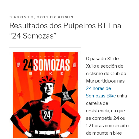
POSTED
3 AGOSTO, 2011
BY
ADMIN
ON
Resultados dos Pulpeiros BTT na
“24 Somozas”
O pasado 31 de
Xullo a sección de
ciclismo do Club do
Mar participou nas
24 horas de
Somozas Bike
unha
carreira de
resistencia, na que
se competiu 24 ou
12 horas nun circuíto
de mountain bike