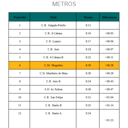
METROS
Posición
Club
Tempo
Diferencia
1
C.R. Salgado-Perillo
8:11
2
C.R. A Cabana
8:16
+00:05
3
C.N. Luanco
8:17
+00:06
4
C.R. Ares
8:18
+00:07
5
C.R. A Cabana B
8:22
+00:11
6
C.M. Mugardos
8:39
+00:28
7
C.D. Mariñeiro de Mera
8:39
+00:28
8
C.R. Ares B
8:54
+00:43
9
S.D. As Xubias
8:58
+00:47
10
C.R. San Felipe
9:15
+01:04
11
C.R. Narón B
9:25
+01:14
12
C.R. Narón A
9:34
+01:23