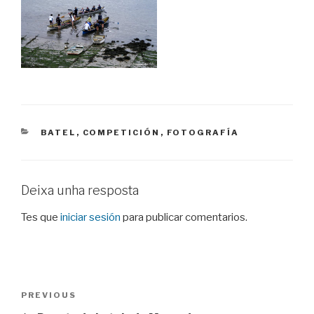
CATEGORIES
BATEL
,
COMPETICIÓN
,
FOTOGRAFÍA
Deixa unha resposta
Tes que
iniciar sesión
para publicar comentarios.
Navegación
Previous
PREVIOUS
de
Post