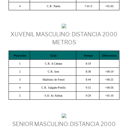
4
C.R. Narón
7:41 0
+01:03
XUVENIL MASCULINO: DISTANCIA 2000
METROS
Posición
Club
Tempo
Diferencia
1
C.R. A Cabana
8:19
2
C.R. Ares
8:38
+00:19
3
Marítimo de Ferrol
8:44
+00:25
4
C.R. Salgado-Perillo
9:15
+00:56
5
S.D. As Xubias
9:29
+01:10
SENIOR MASCULINO: DISTANCIA 2000