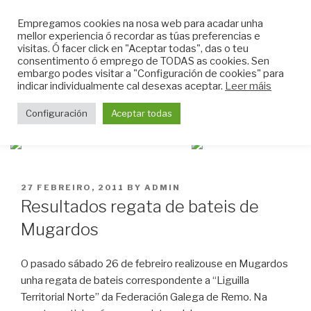
Skip
CLUB DO MAR DE
Empregamos cookies na nosa web para acadar unha
to
mellor experiencia ó recordar as túas preferencias e
MUGARDOS
content
visitas. Ó facer click en "Aceptar todas", das o teu
Web do Club do Mar de Mugardos
consentimento ó emprego de TODAS as cookies. Sen
embargo podes visitar a "Configuración de cookies" para
indicar individualmente cal desexas aceptar.
Leer máis
Menu
Configuración
Aceptar todas
POSTED
27 FEBREIRO, 2011
BY
ADMIN
ON
Resultados regata de bateis de
Mugardos
O pasado sábado 26 de febreiro realizouse en Mugardos
unha regata de bateis correspondente a “Liguilla
Territorial Norte” da Federación Galega de Remo. Na