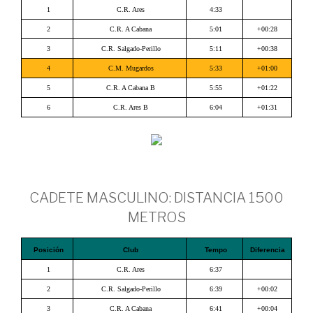
1
C.R. Ares
4:33
2
C.R. A Cabana
5:01
+00:28
3
C.R. Salgado-Perillo
5:11
+00:38
4
C.M. Mugardos
5:33
+01:00
5
C.R. A Cabana B
5:55
+01:22
6
C.R. Ares B
6:04
+01:31
CADETE MASCULINO: DISTANCIA 1500
METROS
Posición
Club
Tempo
Diferencia
1
C.R. Ares
6:37
2
C.R. Salgado-Perillo
6:39
+00:02
3
C.R. A Cabana
6:41
+00:04