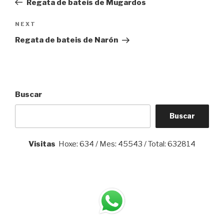
Regata de bateis de Mugardos
entradas
Next
NEXT
Post
Regata de bateis de Narón
Buscar
Buscar
Visitas
Hoxe: 634 / Mes: 45543 / Total: 632814