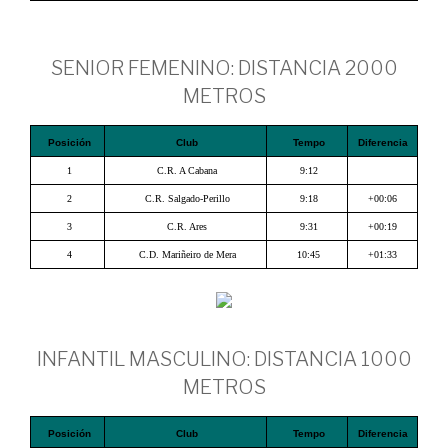
SENIOR FEMENINO: DISTANCIA 2000
METROS
Posición
Club
Tempo
Diferencia
1
C.R. A Cabana
9:12
2
C.R. Salgado-Perillo
9:18
+00:06
3
C.R. Ares
9:31
+00:19
4
C.D. Mariñeiro de Mera
10:45
+01:33
INFANTIL MASCULINO: DISTANCIA 1000
METROS
Posición
Club
Tempo
Diferencia