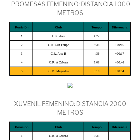
PROMESAS FEMENINO: DISTANCIA 1000
METROS
Posición
Club
Tempo
Diferencia
1
C.R. Ares
4:22
2
C.R. San Felipe
4:38
+00:16
3
C.R. Ares B
4:39
+00:17
4
C.R. A Cabana
5:08
+00:46
5
C.M. Mugardos
5:16
+00:54
XUVENIL FEMENINO: DISTANCIA 2000
METROS
Posición
Club
Tempo
Diferencia
1
C.R. A Cabana
9:33