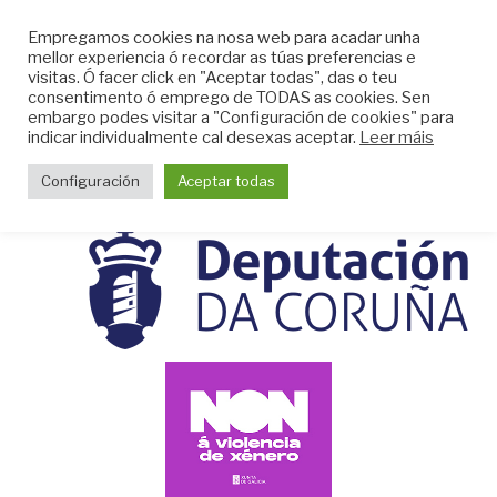
Skip
CLUB DO MAR DE
Empregamos cookies na nosa web para acadar unha
to
mellor experiencia ó recordar as túas preferencias e
MUGARDOS
content
visitas. Ó facer click en "Aceptar todas", das o teu
Web do Club do Mar de Mugardos
consentimento ó emprego de TODAS as cookies. Sen
embargo podes visitar a "Configuración de cookies" para
indicar individualmente cal desexas aceptar.
Leer máis
Menu
Configuración
Aceptar todas