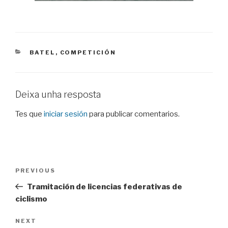
CATEGORIES
BATEL
,
COMPETICIÓN
Deixa unha resposta
Tes que
iniciar sesión
para publicar comentarios.
Navegación
Previous
PREVIOUS
de
Post
Tramitación de licencias federativas de
entradas
ciclismo
Next
NEXT