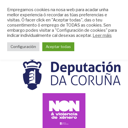
Skip
CLUB DO MAR DE
Empregamos cookies na nosa web para acadar unha
to
mellor experiencia ó recordar as túas preferencias e
MUGARDOS
content
visitas. Ó facer click en "Aceptar todas", das o teu
Web do Club do Mar de Mugardos
consentimento ó emprego de TODAS as cookies. Sen
embargo podes visitar a "Configuración de cookies" para
indicar individualmente cal desexas aceptar.
Leer máis
Menu
Configuración
Aceptar todas