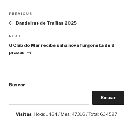
Navegación
Previous
PREVIOUS
de
Post
Bandeiras de Traíñas 2025
entradas
Next
NEXT
Post
O Club do Mar recibe unha nova furgoneta de 9
prazas
Buscar
Buscar
Visitas
Hoxe: 1464 / Mes: 47316 / Total: 634587