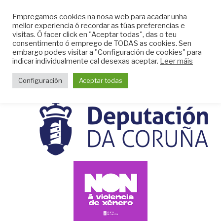
Skip
CLUB DO MAR DE
Empregamos cookies na nosa web para acadar unha
to
mellor experiencia ó recordar as túas preferencias e
MUGARDOS
content
visitas. Ó facer click en "Aceptar todas", das o teu
Web do Club do Mar de Mugardos
consentimento ó emprego de TODAS as cookies. Sen
embargo podes visitar a "Configuración de cookies" para
indicar individualmente cal desexas aceptar.
Leer máis
Menu
Configuración
Aceptar todas