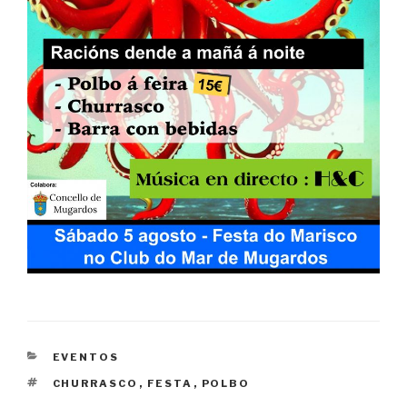
CATEGORIES
EVENTOS
TAGS
CHURRASCO
,
FESTA
,
POLBO