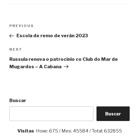
Navegación
Previous
PREVIOUS
de
Post
Escola de remo de verán 2023
entradas
Next
NEXT
Post
Russula renova o patrocinio co Club do Mar de
Mugardos – A Cabana
Buscar
Buscar
Visitas
Hoxe: 675 / Mes: 45584 / Total: 632855