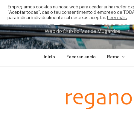
Skip
Empregamos cookies na nosa web para acadar unha mellor experi
to
"Aceptar todas", das o teu consentimento ó emprego de TODAS
CLUB DO MAR
content
para indicar individualmente cal desexas aceptar.
Leer máis
Web do Club do Mar de Mugardos
Inicio
Facerse socio
Remo