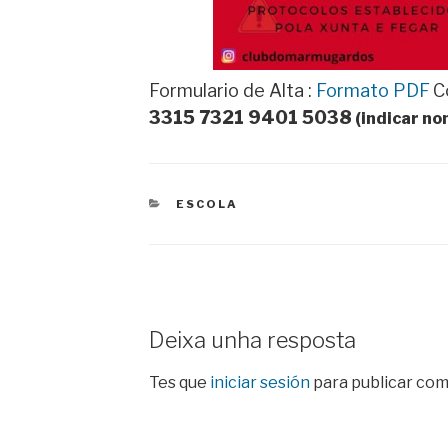
Formulario de Alta :
Formato PDF
C
3315 7321 9401 5038
(indicar no
CATEGORIES
ESCOLA
Deixa unha resposta
Tes que
iniciar sesión
para publicar com