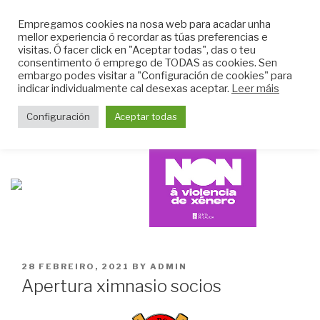
Skip
CLUB DO MAR DE
Empregamos cookies na nosa web para acadar unha
to
mellor experiencia ó recordar as túas preferencias e
MUGARDOS
content
visitas. Ó facer click en "Aceptar todas", das o teu
Web do Club do Mar de Mugardos
consentimento ó emprego de TODAS as cookies. Sen
embargo podes visitar a "Configuración de cookies" para
indicar individualmente cal desexas aceptar.
Leer máis
Menu
Configuración
Aceptar todas
POSTED
28 FEBREIRO, 2021
BY
ADMIN
ON
Apertura ximnasio socios