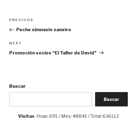
Navegación
Previous
PREVIOUS
de
Post
Peche ximnasio xaneiro
entradas
Next
NEXT
Post
Promoción socios “El Taller de David”
Buscar
Buscar
Visitas
Hoxe: 691 / Mes: 48841 / Total: 636112