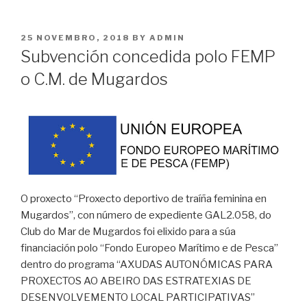
POSTED
25 NOVEMBRO, 2018
BY
ADMIN
ON
Subvención concedida polo FEMP
o C.M. de Mugardos
O proxecto “Proxecto deportivo de traíña feminina en
Mugardos”, con número de expediente GAL2.058, do
Club do Mar de Mugardos foi elixido para a súa
financiación polo “Fondo Europeo Marítimo e de Pesca”
dentro do programa “AXUDAS AUTONÓMICAS PARA
PROXECTOS AO ABEIRO DAS ESTRATEXIAS DE
DESENVOLVEMENTO LOCAL PARTICIPATIVAS”