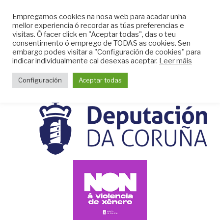
Skip
CLUB DO MAR DE
Empregamos cookies na nosa web para acadar unha
to
mellor experiencia ó recordar as túas preferencias e
MUGARDOS
content
visitas. Ó facer click en "Aceptar todas", das o teu
Web do Club do Mar de Mugardos
consentimento ó emprego de TODAS as cookies. Sen
embargo podes visitar a "Configuración de cookies" para
indicar individualmente cal desexas aceptar.
Leer máis
Menu
Configuración
Aceptar todas