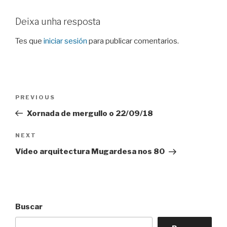
Deixa unha resposta
Tes que
iniciar sesión
para publicar comentarios.
Navegación
Previous
PREVIOUS
de
Post
Xornada de mergullo o 22/09/18
entradas
Next
NEXT
Post
Vídeo arquitectura Mugardesa nos 80
Buscar