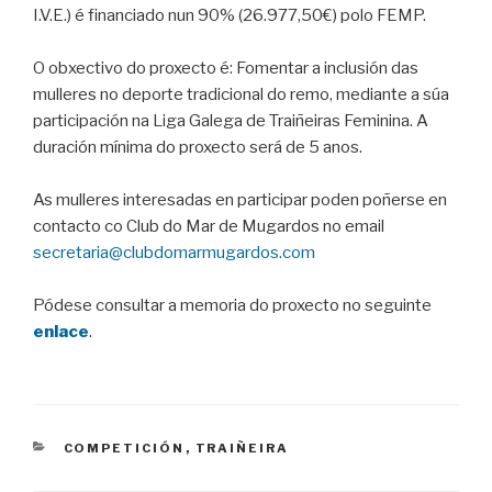
I.V.E.) é financiado nun 90% (26.977,50€) polo FEMP.
O obxectivo do proxecto é: Fomentar a inclusión das
mulleres no deporte tradicional do remo, mediante a súa
participación na Liga Galega de Traiñeiras Feminina. A
duración mínima do proxecto será de 5 anos.
As mulleres interesadas en participar poden poñerse en
contacto co Club do Mar de Mugardos no email
secretaria@clubdomarmugardos.com
Pódese consultar a memoria do proxecto no seguinte
enlace
.
CATEGORIES
COMPETICIÓN
,
TRAIÑEIRA