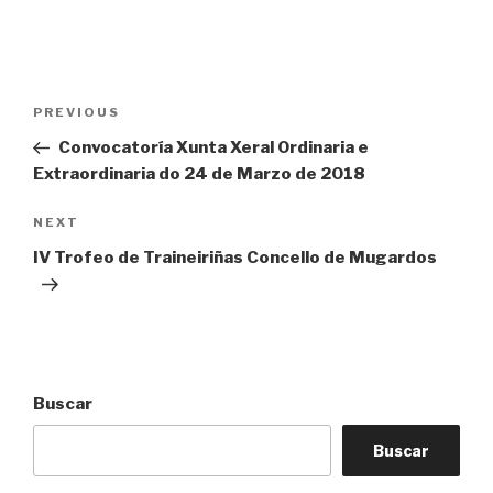
Navegación
Previous
PREVIOUS
de
Post
Convocatoría Xunta Xeral Ordinaria e
entradas
Extraordinaria do 24 de Marzo de 2018
Next
NEXT
Post
IV Trofeo de Traineiriñas Concello de Mugardos
Buscar
Buscar