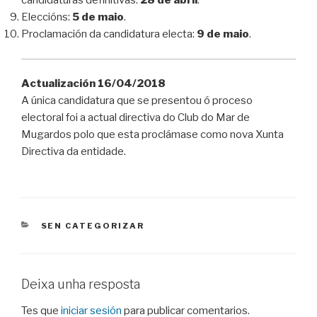
candidaturas definitivas:
28 de abril
.
Eleccións:
5 de maio
.
Proclamación da candidatura electa:
9 de maio
.
Actualización 16/04/2018
A única candidatura que se presentou ó proceso
electoral foi a actual directiva do Club do Mar de
Mugardos polo que esta proclámase como nova Xunta
Directiva da entidade.
CATEGORIES
SEN CATEGORIZAR
Deixa unha resposta
Tes que
iniciar sesión
para publicar comentarios.