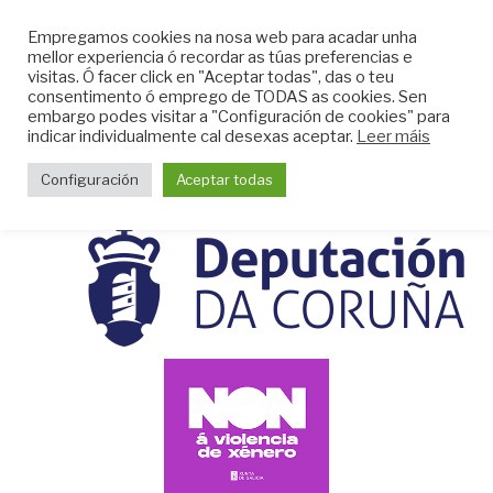
Skip
CLUB DO MAR DE
Empregamos cookies na nosa web para acadar unha
to
mellor experiencia ó recordar as túas preferencias e
MUGARDOS
content
visitas. Ó facer click en "Aceptar todas", das o teu
Web do Club do Mar de Mugardos
consentimento ó emprego de TODAS as cookies. Sen
embargo podes visitar a "Configuración de cookies" para
indicar individualmente cal desexas aceptar.
Leer máis
Menu
Configuración
Aceptar todas