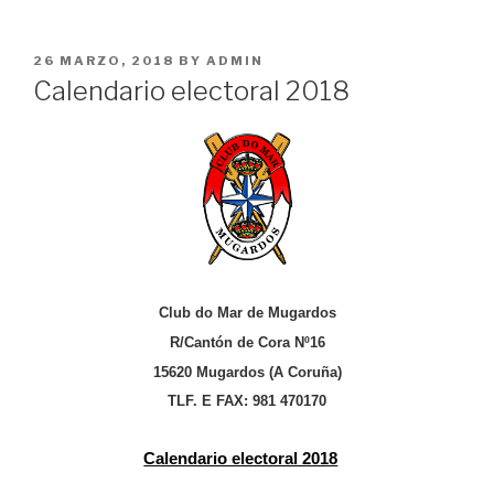
POSTED
26 MARZO, 2018
BY
ADMIN
ON
Calendario electoral 2018
Club do Mar de Mugardos
R/Cantón de Cora Nº16
15620 Mugardos (A Coruña)
TLF. E FAX: 981 470170
Calendario electoral 2018