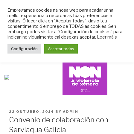
Skip
CLUB DO MAR DE
Empregamos cookies na nosa web para acadar unha
to
mellor experiencia ó recordar as túas preferencias e
MUGARDOS
content
visitas. Ó facer click en "Aceptar todas", das o teu
Web do Club do Mar de Mugardos
consentimento ó emprego de TODAS as cookies. Sen
embargo podes visitar a "Configuración de cookies" para
indicar individualmente cal desexas aceptar.
Leer máis
Menu
Configuración
Aceptar todas
POSTED
22 OUTUBRO, 2014
BY
ADMIN
ON
Convenio de colaboración con
Serviaqua Galicia