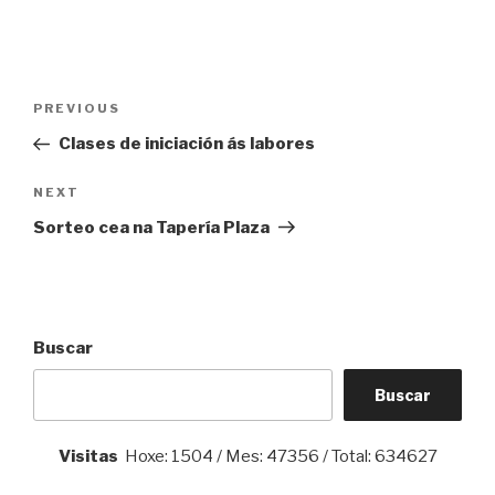
Navegación
Previous
PREVIOUS
de
Post
Clases de iniciación ás labores
entradas
Next
NEXT
Post
Sorteo cea na Tapería Plaza
Buscar
Buscar
Visitas
Hoxe: 1504 / Mes: 47356 / Total: 634627