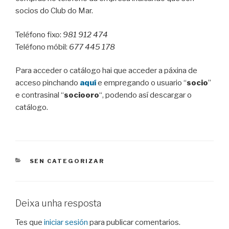
socios do Club do Mar.
Teléfono fixo:
981 912 474
Teléfono móbil:
677 445 178
Para acceder o catálogo hai que acceder a páxina de
acceso pinchando
aquí
e empregando o usuario “
socio
”
e contrasinal “
sociooro
“, podendo así descargar o
catálogo.
CATEGORIES
SEN CATEGORIZAR
Deixa unha resposta
Tes que
iniciar sesión
para publicar comentarios.