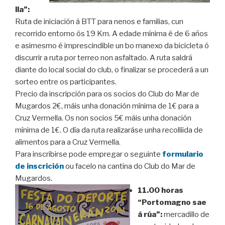
lla”:
Ruta de iniciación á BTT para nenos e familias, cun
recorrido entorno ós 19 Km. A edade mínima é de 6 años
e asimesmo é imprescindible un bo manexo da bicicleta ó
discurrir a ruta por terreo non asfaltado. A ruta saldrá
diante do local social do club, o finalizar se procederá a un
sorteo entre os participantes.
Precio da inscripción para os socios do Club do Mar de
Mugardos 2€, máis unha donación mínima de 1€ para a
Cruz Vermella. Os non socios 5€ máis unha donación
mínima de 1€. O día da ruta realizaráse unha recolliida de
alimentos para a Cruz Vermella.
Para inscribirse pode empregar o seguinte
formulario
de inscrición
ou facelo na cantina do Club do Mar de
Mugardos.
11.00 horas
“Portomagno sae
á rúa”:
mercadillo de