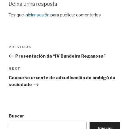
Deixa unha resposta
Tes que
iniciar sesión
para publicar comentarios.
Navegación
Previous
PREVIOUS
de
Post
Presentación da “IV Bandeira Reganosa”
entradas
Next
NEXT
Post
Concurso urxente de adxudicación do ambigú da
sociedade
Buscar
Buscar