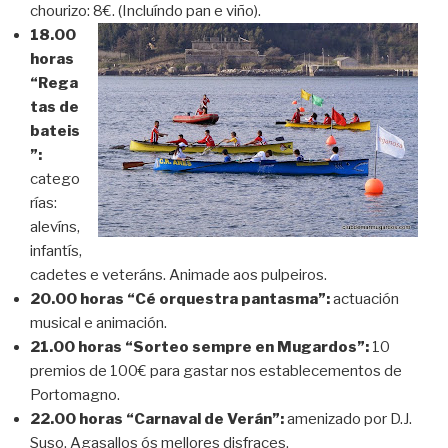
chourizo: 8€. (Incluíndo pan e viño).
18.00
horas
“Rega
tas de
bateis
”:
catego
rías:
alevíns,
infantís,
cadetes e veteráns. Animade aos pulpeiros.
20.00 horas “Cé orquestra pantasma”:
actuación
musical e animación.
21.00 horas “Sorteo sempre en Mugardos”:
10
premios de 100€ para gastar nos establecementos de
Portomagno.
22.00 horas “Carnaval de Verán”:
amenizado por D.J.
Suso. Agasallos ós mellores disfraces.