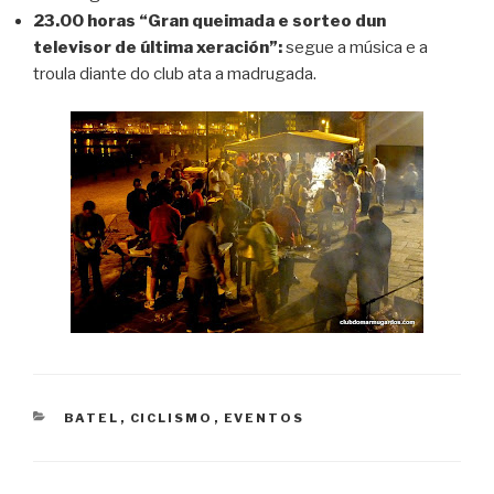
23.00 horas “Gran queimada e sorteo dun
televisor de última xeración”:
segue a música e a
troula diante do club ata a madrugada.
CATEGORIES
BATEL
,
CICLISMO
,
EVENTOS