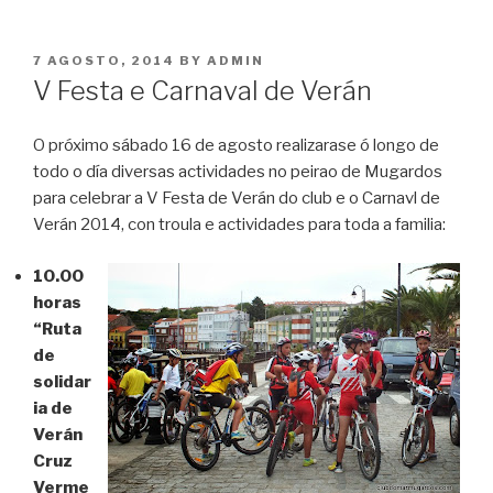
POSTED
7 AGOSTO, 2014
BY
ADMIN
ON
V Festa e Carnaval de Verán
O próximo sábado 16 de agosto realizarase ó longo de
todo o día diversas actividades no peirao de Mugardos
para celebrar a V Festa de Verán do club e o Carnavl de
Verán 2014, con troula e actividades para toda a familia:
10.00
horas
“Ruta
de
solidar
ia de
Verán
Cruz
Verme