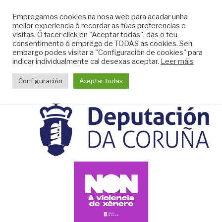
Skip
CLUB DO MAR DE
Empregamos cookies na nosa web para acadar unha
to
mellor experiencia ó recordar as túas preferencias e
MUGARDOS
content
visitas. Ó facer click en "Aceptar todas", das o teu
Web do Club do Mar de Mugardos
consentimento ó emprego de TODAS as cookies. Sen
embargo podes visitar a "Configuración de cookies" para
indicar individualmente cal desexas aceptar.
Leer máis
Menu
Configuración
Aceptar todas