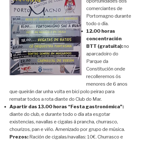
oportunidades dos
comerciantes de
Portomagno durante
todo o día.
12.00 horas
concentración
BTT (gratuita):
no
aparcadoiro do
Parque da
Constitución onde
recolleremos ós
menores de 6 anos
que queirán dar unha volta en bici polo peirao para
rematar todos a rota diante do Club do Mar.
Apartir das 13.00 horas “Festa gastronómica”:
diante do club, e durante todo o día ata esgotar
existencias, navallas e cigalas á prancha, churrasco,
chourizos, pan e viño. Amenizado por grupo de música.
Prezos:
Ración de cigalas/navallas: 10€. Churrasco e