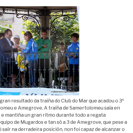
an resultado da traíña do Club do Mar que acadou o 3º
olomeu e Amegrove. A traíña de Samertolomeu saía en
s e mantiña un gran ritmo durante todo a regata
equipo de Mugardos e tan só a 3 de Amegrove, que pese a
ó saír na derradeira posición, non foi capaz de alcanzar o