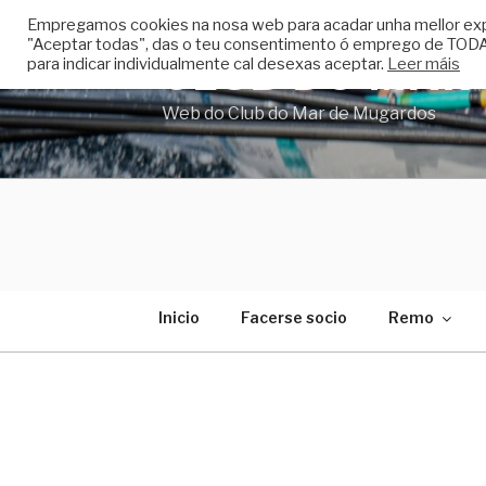
Skip
Empregamos cookies na nosa web para acadar unha mellor experi
to
"Aceptar todas", das o teu consentimento ó emprego de TODAS
CLUB DO MAR
content
para indicar individualmente cal desexas aceptar.
Leer máis
Web do Club do Mar de Mugardos
Inicio
Facerse socio
Remo