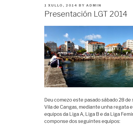
POSTED
1 XULLO, 2014
BY
ADMIN
ON
Presentación LGT 2014
Deu comezo este pasado sábado 28 de x
Vila de Cangas, mediante unha regata e
equipos da Liga A, Liga B e da Liga Femi
componse dos seguintes equipos: