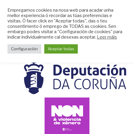
Skip
CLUB DO MAR DE
Empregamos cookies na nosa web para acadar unha
to
mellor experiencia ó recordar as túas preferencias e
MUGARDOS
content
visitas. Ó facer click en "Aceptar todas", das o teu
Web do Club do Mar de Mugardos
consentimento ó emprego de TODAS as cookies. Sen
embargo podes visitar a "Configuración de cookies" para
indicar individualmente cal desexas aceptar.
Leer máis
Menu
Configuración
Aceptar todas