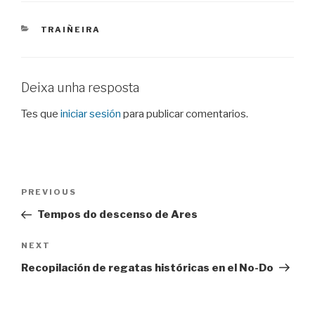
CATEGORIES
TRAIÑEIRA
Deixa unha resposta
Tes que
iniciar sesión
para publicar comentarios.
Navegación
Previous
PREVIOUS
de
Post
Tempos do descenso de Ares
entradas
Next
NEXT
Post
Recopilación de regatas históricas en el No-Do