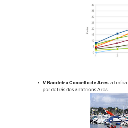
V Bandeira Concello de Ares
, a traíñ
por detrás dos anfitrións Ares.