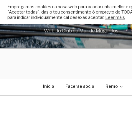
Skip
Empregamos cookies na nosa web para acadar unha mellor experi
to
"Aceptar todas", das o teu consentimento ó emprego de TODAS
CLUB DO MAR
content
para indicar individualmente cal desexas aceptar.
Leer máis
Web do Club do Mar de Mugardos
Inicio
Facerse socio
Remo