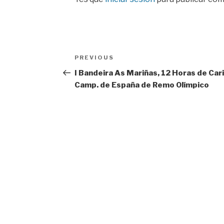
Navegación
Previous
PREVIOUS
de
Post
I Bandeira As Mariñas, 12 Horas de Car
Camp. de España de Remo Olímpico
entradas