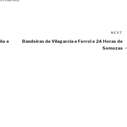
NEXT
N
P
iño e
Bandeiras de Vilagarcía e Ferrol e 24 Horas de
Somozas