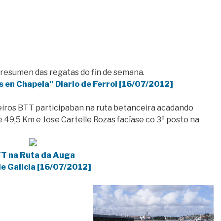
 resumen das regatas do fin de semana.
s en Chapela” Diario de Ferrol [16/07/2012]
peiros BTT participaban na ruta betanceira acadando
e 49,5 Km e Jose Cartelle Rozas facíase co 3º posto na
TT na Ruta da Auga
de Galicia [16/07/2012]