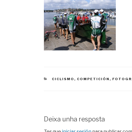
CATEGORIES
CICLISMO
,
COMPETICIÓN
,
FOTOGR
Deixa unha resposta
Tes que
iniciar sesión
para publicar com