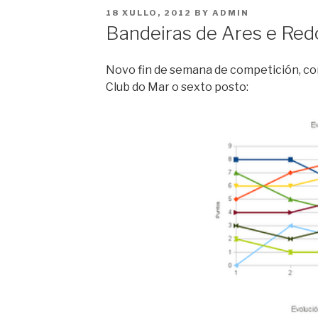
POSTED
18 XULLO, 2012
BY
ADMIN
ON
Bandeiras de Ares e Red
Novo fin de semana de competición, con
Club do Mar o sexto posto: