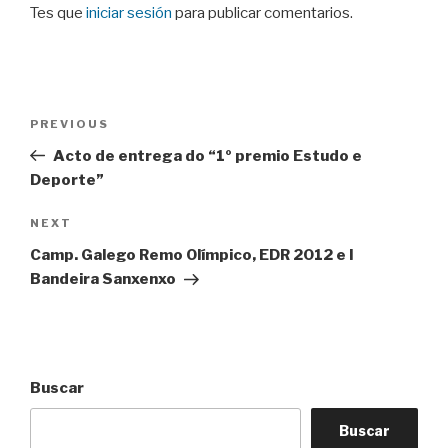
Tes que
iniciar sesión
para publicar comentarios.
Navegación
Previous
PREVIOUS
de
Post
Acto de entrega do “1º premio Estudo e
entradas
Deporte”
Next
NEXT
Post
Camp. Galego Remo Olímpico, EDR 2012 e I
Bandeira Sanxenxo
Buscar
Buscar