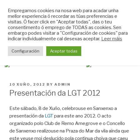
Skip
CLUB DO MAR DE
Empregamos cookies na nosa web para acadar unha
to
mellor experiencia ó recordar as túas preferencias e
MUGARDOS
content
visitas. Ó facer click en "Aceptar todas", das o teu
Web do Club do Mar de Mugardos
consentimento ó emprego de TODAS as cookies. Sen
embargo podes visitar a "Configuración de cookies" para
indicar individualmente cal desexas aceptar.
Leer máis
Menu
Configuración
Aceptar todas
POSTED
10 XUÑO, 2012
BY
ADMIN
ON
Presentación da LGT 2012
Este sábado, 8 de Xuño, celebrouse en Sanxenxo a
presentación da
LGT
para este ano 2012. O acto
organizado polo Club de Remo Amegrove e o Concello
de Sanxenxo realizouse na Praza do Mar da vila aínda que
este veuse moi deslucido pola continua choiva que caeu