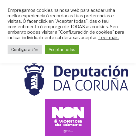
Skip
CLUB DO MAR DE
Empregamos cookies na nosa web para acadar unha
to
mellor experiencia ó recordar as túas preferencias e
MUGARDOS
content
visitas. Ó facer click en "Aceptar todas", das o teu
Web do Club do Mar de Mugardos
consentimento ó emprego de TODAS as cookies. Sen
embargo podes visitar a "Configuración de cookies" para
indicar individualmente cal desexas aceptar.
Leer máis
Menu
Configuración
Aceptar todas