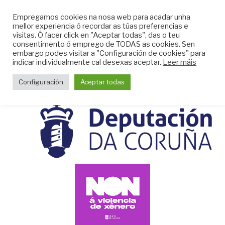
Skip
CLUB DO MAR DE
Empregamos cookies na nosa web para acadar unha
to
mellor experiencia ó recordar as túas preferencias e
MUGARDOS
content
visitas. Ó facer click en "Aceptar todas", das o teu
Web do Club do Mar de Mugardos
consentimento ó emprego de TODAS as cookies. Sen
embargo podes visitar a "Configuración de cookies" para
indicar individualmente cal desexas aceptar.
Leer máis
Menu
Configuración
Aceptar todas