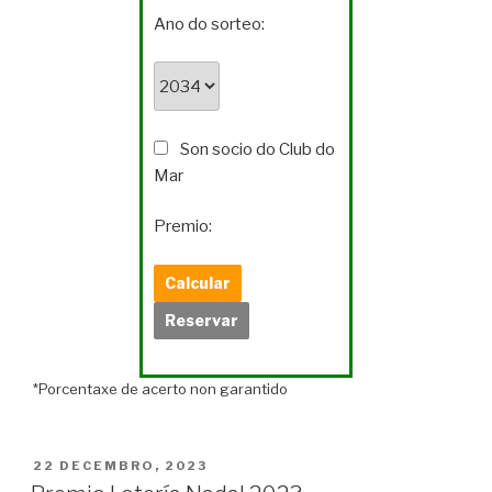
Ano do sorteo:
Son socio do Club do
Mar
Premio:
*Porcentaxe de acerto non garantido
POSTED
22 DECEMBRO, 2023
ON