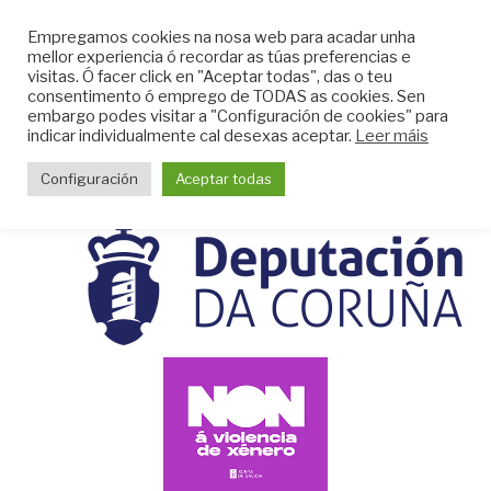
Skip
CLUB DO MAR DE
Empregamos cookies na nosa web para acadar unha
to
mellor experiencia ó recordar as túas preferencias e
MUGARDOS
content
visitas. Ó facer click en "Aceptar todas", das o teu
Web do Club do Mar de Mugardos
consentimento ó emprego de TODAS as cookies. Sen
embargo podes visitar a "Configuración de cookies" para
indicar individualmente cal desexas aceptar.
Leer máis
Menu
Configuración
Aceptar todas