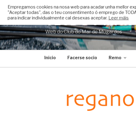
Skip
Empregamos cookies na nosa web para acadar unha mellor experi
to
"Aceptar todas", das o teu consentimento ó emprego de TODAS
CLUB DO MAR
content
para indicar individualmente cal desexas aceptar.
Leer máis
Web do Club do Mar de Mugardos
Inicio
Facerse socio
Remo