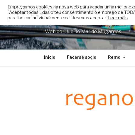
Skip
Empregamos cookies na nosa web para acadar unha mellor experi
to
"Aceptar todas", das o teu consentimento ó emprego de TODAS
CLUB DO MAR
content
para indicar individualmente cal desexas aceptar.
Leer máis
Web do Club do Mar de Mugardos
Inicio
Facerse socio
Remo