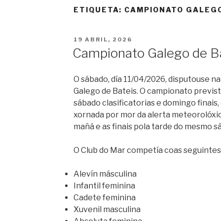
ETIQUETA:
CAMPIONATO GALEG
POSTED
19 ABRIL, 2026
ON
Campionato Galego de B
O sábado, día 11/04/2026, disputouse n
Galego de Bateis. O campionato previst
sábado clasificatorias e domingo finais
xornada por mor da alerta meteorolóxica
mañá e as finais pola tarde do mesmo s
O Club do Mar competía coas seguintes 
Alevín másculina
Infantil feminina
Cadete feminina
Xuvenil masculina