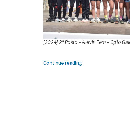
[2024] 2º Posto – Alevín Fem – Cpto Gal
“Resultados
Continue reading
Campionato
Galego
de
Bateis”