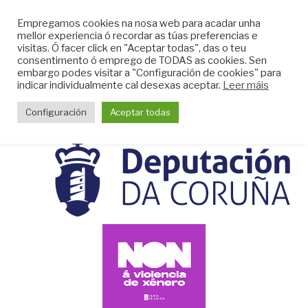
Skip
CLUB DO MAR DE
Empregamos cookies na nosa web para acadar unha
to
mellor experiencia ó recordar as túas preferencias e
MUGARDOS
content
visitas. Ó facer click en "Aceptar todas", das o teu
Web do Club do Mar de Mugardos
consentimento ó emprego de TODAS as cookies. Sen
embargo podes visitar a "Configuración de cookies" para
indicar individualmente cal desexas aceptar.
Leer máis
Menu
Configuración
Aceptar todas