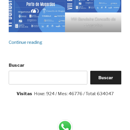
VIII Bandeira Concello de
Mugardos
“Bandeiras
Continue reading
de
Traíñas:
VI
Buscar
Feminina
Reganosa
Buscar
e
VIII
Visitas
Hoxe: 924 / Mes: 46776 / Total: 634047
Concello
de
Mugardos”