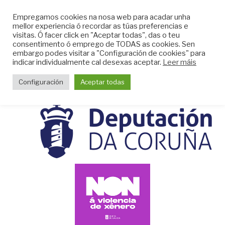
Skip
CLUB DO MAR DE
Empregamos cookies na nosa web para acadar unha
to
mellor experiencia ó recordar as túas preferencias e
MUGARDOS
content
visitas. Ó facer click en "Aceptar todas", das o teu
Web do Club do Mar de Mugardos
consentimento ó emprego de TODAS as cookies. Sen
embargo podes visitar a "Configuración de cookies" para
indicar individualmente cal desexas aceptar.
Leer máis
Menu
Configuración
Aceptar todas