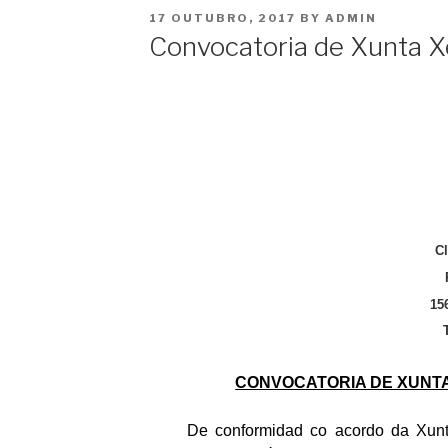
POSTED
17 OUTUBRO, 2017
BY
ADMIN
ON
Convocatoria de Xunta Xe
C
15
CONVOCATORIA DE XUNTA
De conformidad co acordo da Xunt