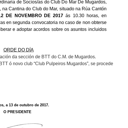
ordinaria de Socios/as do Club Do Mar De Mugardos,
, na Cantina do Club do Mar, situado na Rúa Cantón
12
DE NOVEMBRO DE 201
7
ás 1
0
.
3
0 horas, en
ras en segunda convocatoria no caso de non obterse
liberar e adoptar acordos sobre os asuntos incluidos
ORDE DO DÍA
ración da sección de BTT do C.M. de Mugardos.
e BTT ó novo club “Club Pulpeiros Mugardos”, se procede
s, a 13 de outubro de 201
7
.
O PRESIDENTE