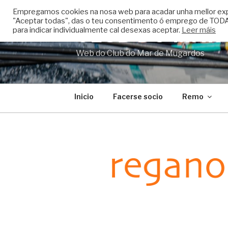
Skip
Empregamos cookies na nosa web para acadar unha mellor experi
to
"Aceptar todas", das o teu consentimento ó emprego de TODAS
CLUB DO MAR
content
para indicar individualmente cal desexas aceptar.
Leer máis
Web do Club do Mar de Mugardos
Inicio
Facerse socio
Remo