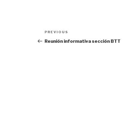
Navegación
Previous
PREVIOUS
de
Post
Reunión informativa sección BTT
entradas