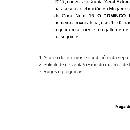
201
7
, convócase Xunta Xeral Extra
para a súa celebración en Mugardos
de Cora, Núm. 16,
O
DOMINGO
primeira convocatoria; e ás 11.
0
0 ho
o quorum suficiente, co gallo de de
na seguinte
Acordo de terminos e condicións da sepa
Solicitude de venta/cesión do material d
Rogos e preguntas.
Mugardo