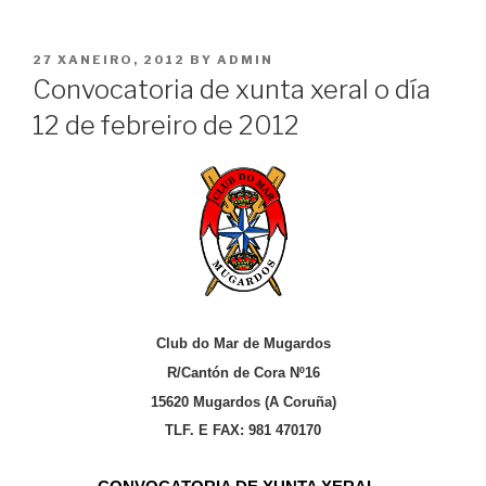
POSTED
27 XANEIRO, 2012
BY
ADMIN
ON
Convocatoria de xunta xeral o día
12 de febreiro de 2012
Club do Mar de Mugardos
R/Cantón de Cora Nº16
15620 Mugardos (A Coruña)
TLF. E FAX: 981 470170