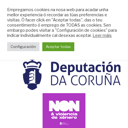
Skip
CLUB DO MAR DE
Empregamos cookies na nosa web para acadar unha
to
mellor experiencia ó recordar as túas preferencias e
MUGARDOS
content
visitas. Ó facer click en "Aceptar todas", das o teu
Web do Club do Mar de Mugardos
consentimento ó emprego de TODAS as cookies. Sen
embargo podes visitar a "Configuración de cookies" para
indicar individualmente cal desexas aceptar.
Leer máis
Menu
Configuración
Aceptar todas