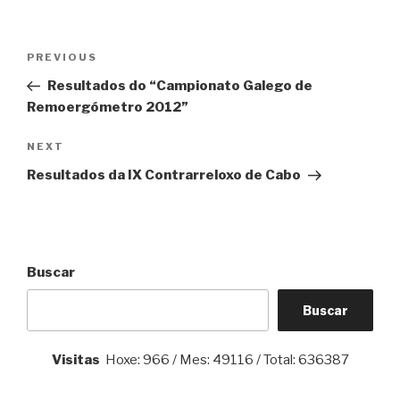
Navegación
Previous
PREVIOUS
de
Post
Resultados do “Campionato Galego de
entradas
Remoergómetro 2012”
Next
NEXT
Post
Resultados da IX Contrarreloxo de Cabo
Buscar
Buscar
Visitas
Hoxe: 966 / Mes: 49116 / Total: 636387