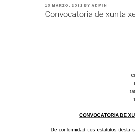
POSTED
19 MARZO, 2011
BY
ADMIN
ON
Convocatoria de xunta xe
C
15
CONVOCATORIA DE XU
De conformidad cos estatutos desta s