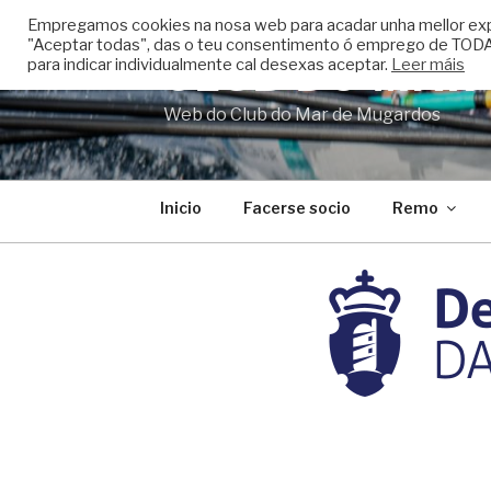
Skip
Empregamos cookies na nosa web para acadar unha mellor experi
to
"Aceptar todas", das o teu consentimento ó emprego de TODAS
CLUB DO MAR
content
para indicar individualmente cal desexas aceptar.
Leer máis
Web do Club do Mar de Mugardos
Inicio
Facerse socio
Remo