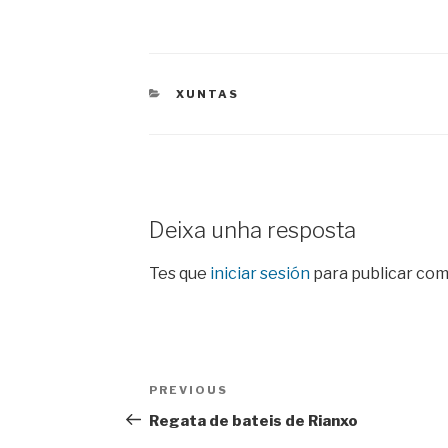
CATEGORIES
XUNTAS
Deixa unha resposta
Tes que
iniciar sesión
para publicar com
Navegación
Previous
PREVIOUS
de
Post
Regata de bateis de Rianxo