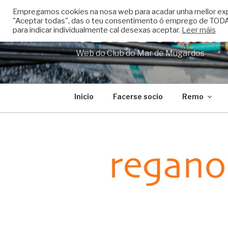
Skip
Empregamos cookies na nosa web para acadar unha mellor experi
to
"Aceptar todas", das o teu consentimento ó emprego de TODAS
CLUB DO MAR
content
para indicar individualmente cal desexas aceptar.
Leer máis
Web do Club do Mar de Mugardos
Inicio
Facerse socio
Remo